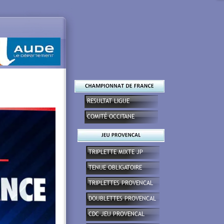
RESULTAT LIGUE
COMITÉ OCCITANE
TRIPLETTE MIXTE JP
TENUE OBLIGATOIRE
TRIPLETTES PROVENCAL
DOUBLETTES PROVENCAL
CDC JEU PROVENCAL