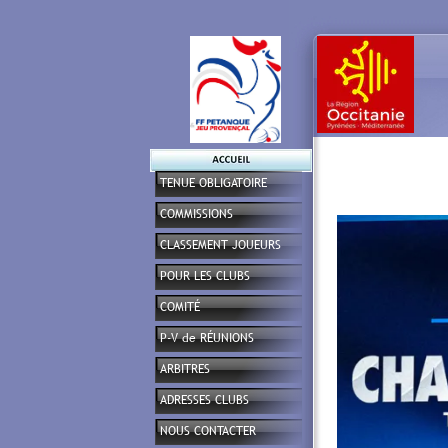
TENUE OBLIGATOIRE
COMMISSIONS
CLASSEMENT JOUEURS
POUR LES CLUBS
COMITÉ
P-V de RÉUNIONS
ARBITRES
ADRESSES CLUBS
NOUS CONTACTER